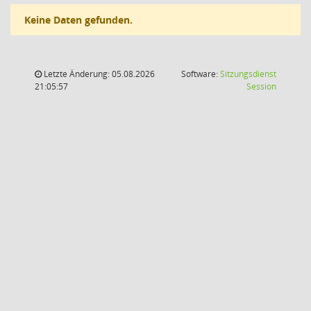
Keine Daten gefunden.
Letzte Änderung: 05.08.2026
Software:
Sitzungsdienst
(Wird in
21:05:57
Session