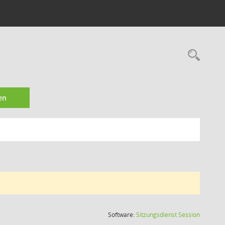
Rec
en
(Wird in
Software:
Sitzungsdienst
Session