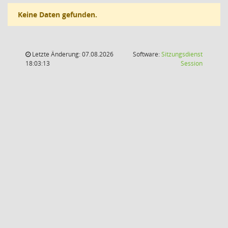
Keine Daten gefunden.
Letzte Änderung: 07.08.2026
Software:
Sitzungsdienst
(Wird in
18:03:13
Session