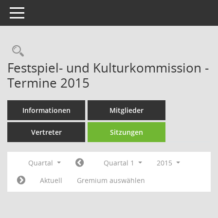
Toggle navigation
Rechercheauswahl
Festspiel- und Kulturkommission -
Termine 2015
Informationen
Mitglieder
Vertreter
Sitzungen
Quartal
Quartal 1
2015
Aktuell
Gremium auswählen