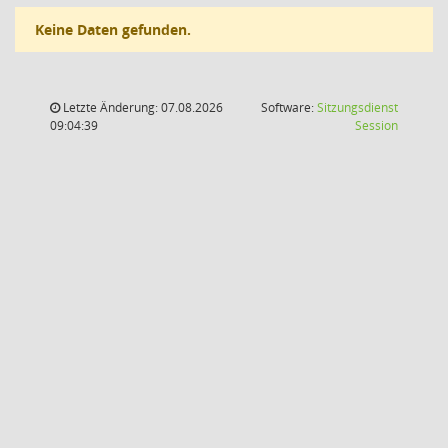
Keine Daten gefunden.
Letzte Änderung: 07.08.2026
Software:
Sitzungsdienst
(Wird in
09:04:39
Session