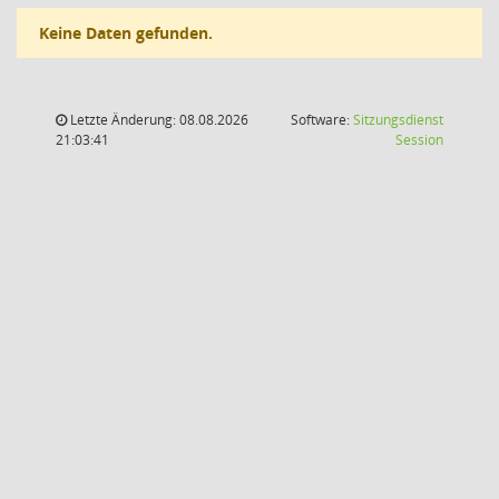
Keine Daten gefunden.
Letzte Änderung: 08.08.2026
Software:
Sitzungsdienst
(Wird in
21:03:41
Session