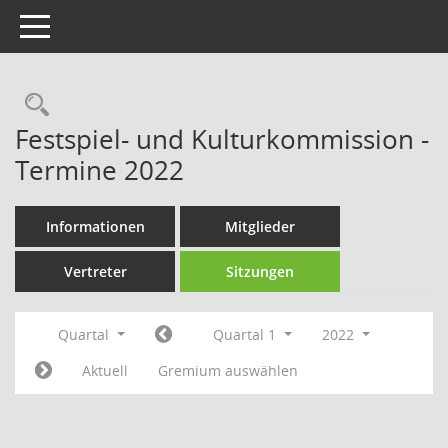
Toggle navigation
Rechercheauswahl
Festspiel- und Kulturkommission -
Termine 2022
Informationen
Mitglieder
Vertreter
Sitzungen
Quartal
Quartal 1
2022
Aktuell
Gremium auswählen