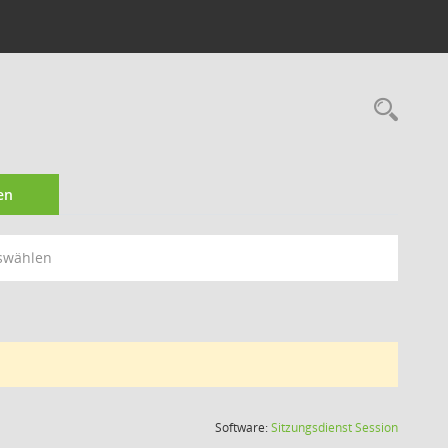
Rec
en
swählen
(Wird in
Software:
Sitzungsdienst
Session