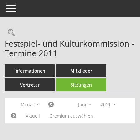
Toggle navigation
Rechercheauswahl
Festspiel- und Kulturkommission -
Termine 2011
Informationen
Mitglieder
Vertreter
Sitzungen
Monat
Juni
2011
Aktuell
Gremium auswählen