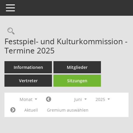
Toggle navigation
Rechercheauswahl
Festspiel- und Kulturkommission -
Termine 2025
Informationen
Mitglieder
Vertreter
Sitzungen
Monat
Juni
2025
Aktuell
Gremium auswählen