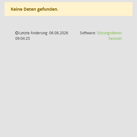
Keine Daten gefunden.
Letzte Änderung: 06.08.2026
Software:
Sitzungsdienst
(Wird in
09:04:25
Session