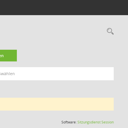
Rec
en
swählen
(Wird in
Software:
Sitzungsdienst
Session