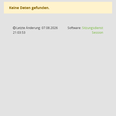
Keine Daten gefunden.
Letzte Änderung: 07.08.2026
Software:
Sitzungsdienst
(Wird in
21:03:53
Session