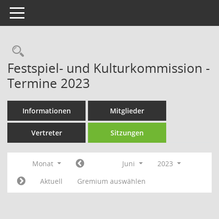
Toggle navigation
Rechercheauswahl
Festspiel- und Kulturkommission -
Termine 2023
Informationen
Mitglieder
Vertreter
Sitzungen
Monat
Juni
2023
Aktuell
Gremium auswählen