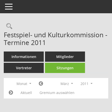
Toggle navigation
Rechercheauswahl
Festspiel- und Kulturkommission -
Termine 2011
Informationen
Mitglieder
Vertreter
Sitzungen
Monat
März
2011
Aktuell
Gremium auswählen