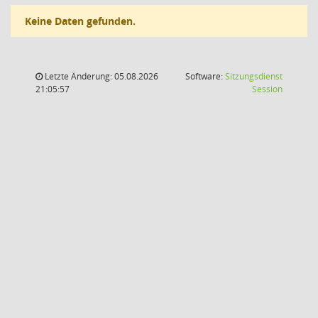
Keine Daten gefunden.
Letzte Änderung: 05.08.2026
Software:
Sitzungsdienst
(Wird in
21:05:57
Session