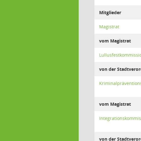
Mitglieder
Magistrat
vom Magistrat
Lullusfestkommissi
von der Stadtver
Kriminalprävention
vom Magistrat
Integrationskommis
von der Stadtver