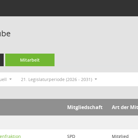
ube
Mitarbeit
uell
21. Legislaturperiode (2026 - 2031)
Mitgliedschaft
Art der Mi
enfraktion
SPD
Mitglied