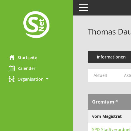
Toggle navigation
Thomas Da
Informationen
Startseite
Kalender
Aktuell
Akt
Organisation
Gremium
vom Magistrat
SPD-Stadtverordnet