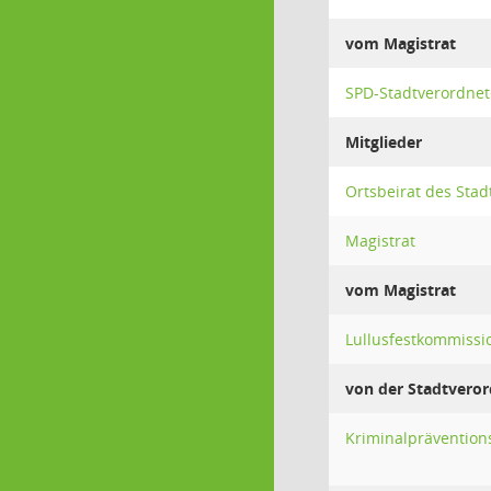
vom Magistrat
SPD-Stadtverordnet
Mitglieder
Ortsbeirat des Stad
Magistrat
vom Magistrat
Lullusfestkommissi
von der Stadtver
Kriminalprävention