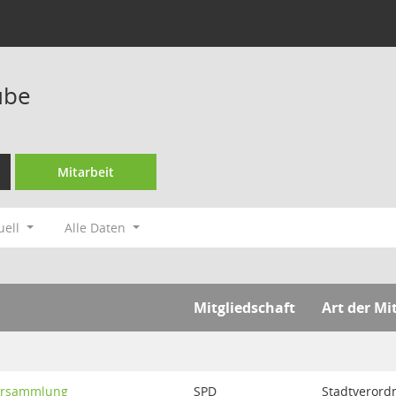
ube
Mitarbeit
uell
Alle Daten
Mitgliedschaft
Art der Mi
ersammlung
SPD
Stadtverord