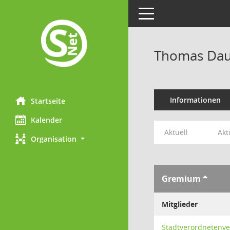
Toggle navigation
Thomas Da
Informationen
Startseite
Kalender
Aktuell
Akt
Organisation
Gremium
Mitglieder
Stadtverordnetenv