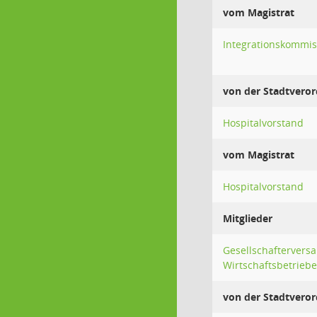
vom Magistrat
Integrationskommis
von der Stadtver
Hospitalvorstand
vom Magistrat
Hospitalvorstand
Mitglieder
Gesellschafterver
Wirtschaftsbetriebe
von der Stadtver