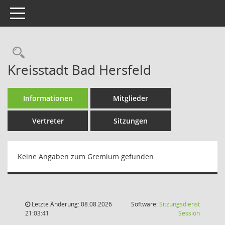
Toggle navigation
Rechercheauswahl
Kreisstadt Bad Hersfeld
Informationen
Mitglieder
Vertreter
Sitzungen
Keine Angaben zum Gremium gefunden.
Letzte Änderung: 08.08.2026
Software:
Sitzungsdienst
(Wird in
21:03:41
Session