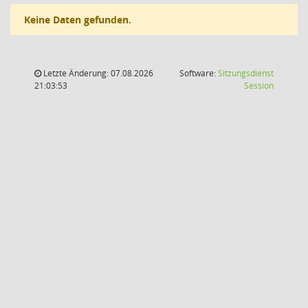
Keine Daten gefunden.
Letzte Änderung: 07.08.2026
Software:
Sitzungsdienst
(Wird in
21:03:53
Session