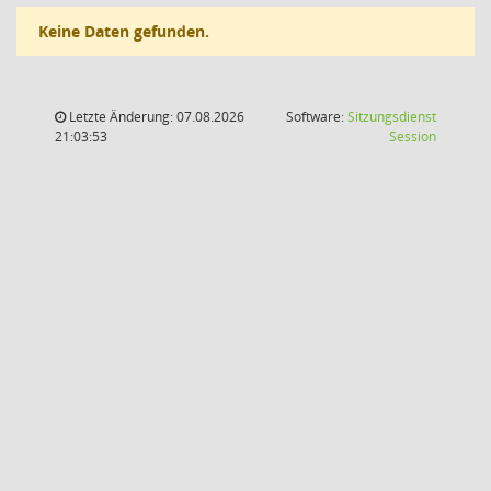
Keine Daten gefunden.
Letzte Änderung: 07.08.2026
Software:
Sitzungsdienst
(Wird in
21:03:53
Session