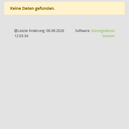
Keine Daten gefunden.
Letzte Änderung: 06.08.2026
Software:
Sitzungsdienst
(Wird in
12:03:34
Session