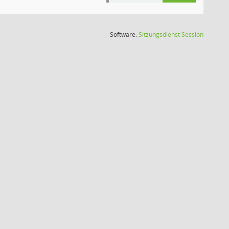
(Wird in
Software:
Sitzungsdienst
Session