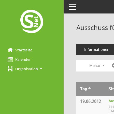
Toggle navigation
Ausschuss f
Informationen
Startseite
Kalender
Monat
Organisation
Tag
Si
19.06.2012
Au
17:
M