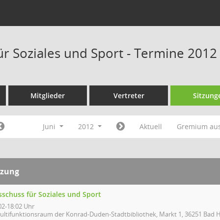
ür Soziales und Sport - Termine 2012
Mitglieder
Vertreter
Sitzung
Juni
2012
Aktuell
Gremium au
tzung
sschuss für Soziales und Sport
02-18:02 Uhr
ultifunktionsraum der Konrad-Duden-Stadtbibliothek, Markt 1, 36251 Bad H