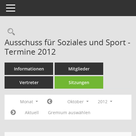
Toggle navigation
Rechercheauswahl
Ausschuss für Soziales und Sport -
Termine 2012
Informationen
Mitglieder
Vertreter
Sitzungen
Monat
Oktober
2012
Aktuell
Gremium auswählen