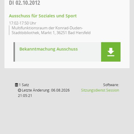
DI
02.10.2012
Ausschuss für Soziales und Sport
17:02-17:50 Uhr
Multifunktionsraum der Konrad-Duden-
Stadtbibliothek, Markt 1, 36251 Bad Hersfeld
Bekanntmachung Ausschuss
1 Satz
Software:
(Wird in
Letzte Änderung: 06.08.2026
Sitzungsdienst
Session
21:05:21