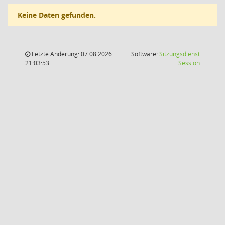
Keine Daten gefunden.
Letzte Änderung: 07.08.2026
Software:
Sitzungsdienst
(Wird in
21:03:53
Session