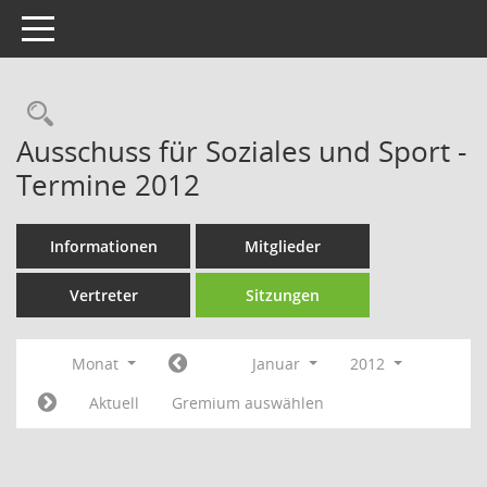
Toggle navigation
Rechercheauswahl
Ausschuss für Soziales und Sport -
Termine 2012
Informationen
Mitglieder
Vertreter
Sitzungen
Monat
Januar
2012
Aktuell
Gremium auswählen