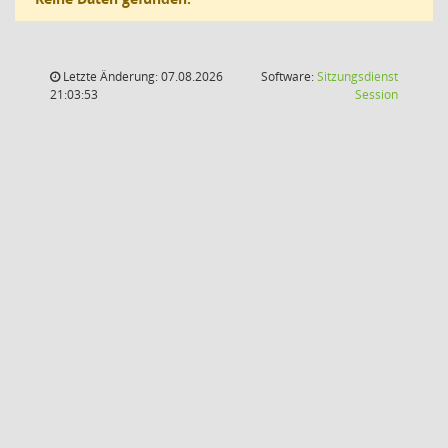
Letzte Änderung: 07.08.2026
Software:
Sitzungsdienst
(Wird in
21:03:53
Session