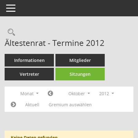
Toggle navigation
Rechercheauswahl
Ältestenrat - Termine 2012
Informationen
Mitglieder
Vertreter
Sitzungen
Monat
Oktober
2012
Aktuell
Gremium auswählen
Keine Daten gefunden.