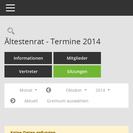
Toggle navigation
Rechercheauswahl
Ältestenrat - Termine 2014
Informationen
Mitglieder
Vertreter
Sitzungen
Monat
Oktober
2014
Aktuell
Gremium auswählen
Keine Daten gefunden.