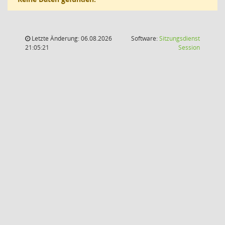
Letzte Änderung: 06.08.2026
Software:
Sitzungsdienst
(Wird in
21:05:21
Session