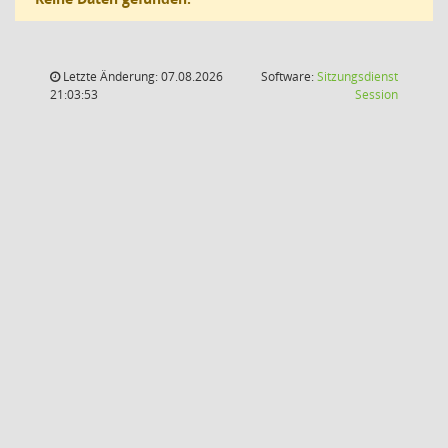
Letzte Änderung: 07.08.2026
Software:
Sitzungsdienst
(Wird in
21:03:53
Session