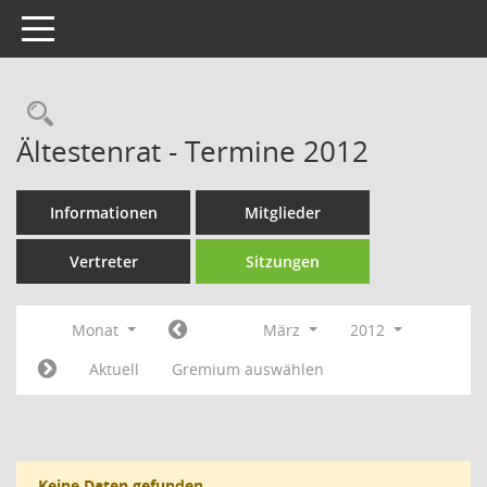
Toggle navigation
Rechercheauswahl
Ältestenrat - Termine 2012
Informationen
Mitglieder
Vertreter
Sitzungen
Monat
März
2012
Aktuell
Gremium auswählen
Keine Daten gefunden.