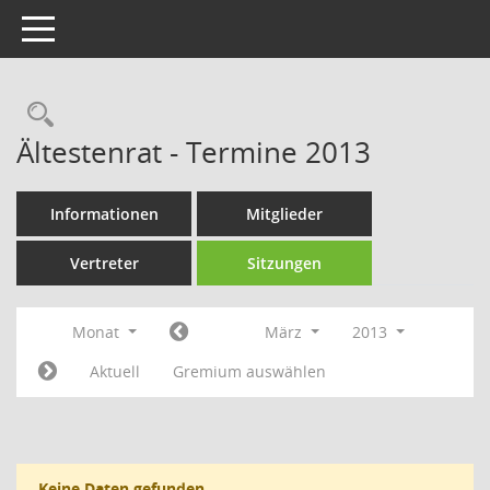
Toggle navigation
Rechercheauswahl
Ältestenrat - Termine 2013
Informationen
Mitglieder
Vertreter
Sitzungen
Monat
März
2013
Aktuell
Gremium auswählen
Keine Daten gefunden.