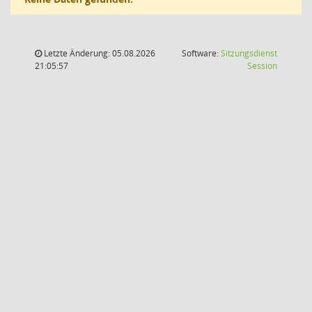
Letzte Änderung: 05.08.2026
Software:
Sitzungsdienst
(Wird in
21:05:57
Session