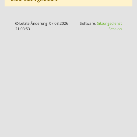
Letzte Änderung: 07.08.2026
Software:
Sitzungsdienst
(Wird in
21:03:53
Session