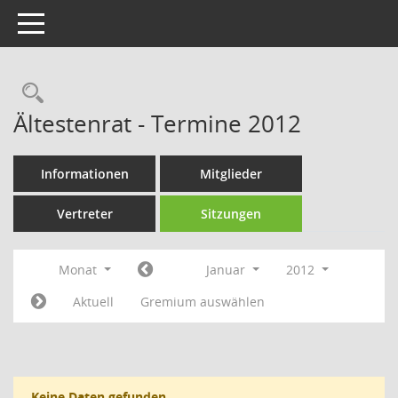
Toggle navigation
Rechercheauswahl
Ältestenrat - Termine 2012
Informationen
Mitglieder
Vertreter
Sitzungen
Monat
Januar
2012
Aktuell
Gremium auswählen
Keine Daten gefunden.