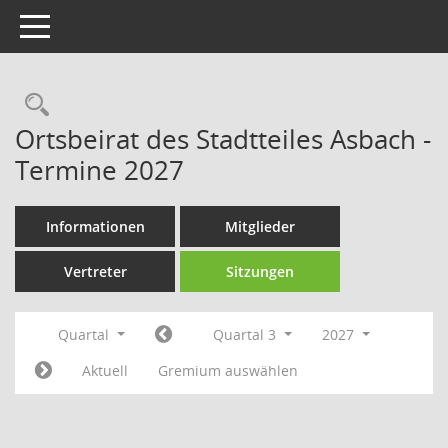
Toggle navigation
Rechercheauswahl
Ortsbeirat des Stadtteiles Asbach -
Termine 2027
Informationen
Mitglieder
Vertreter
Sitzungen
Quartal
Quartal 3
2027
Aktuell
Gremium auswählen