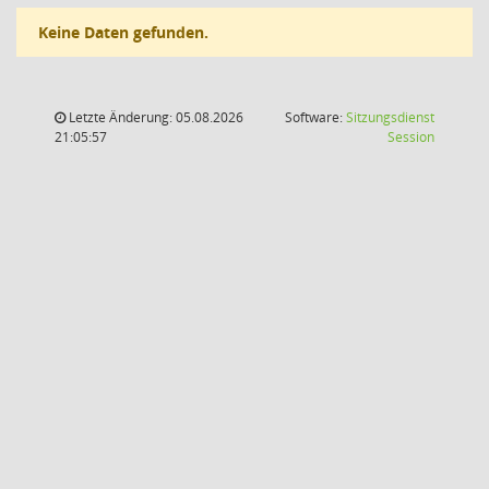
Keine Daten gefunden.
Letzte Änderung: 05.08.2026
Software:
Sitzungsdienst
(Wird in
21:05:57
Session