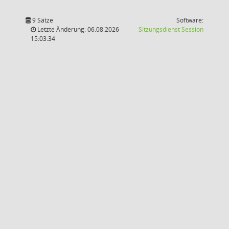
9 Sätze
Software:
(Wird in
Letzte Änderung: 06.08.2026
Sitzungsdienst
Session
15:03:34