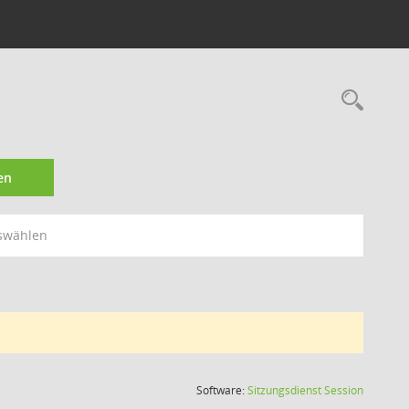
Rec
en
swählen
(Wird in
Software:
Sitzungsdienst
Session