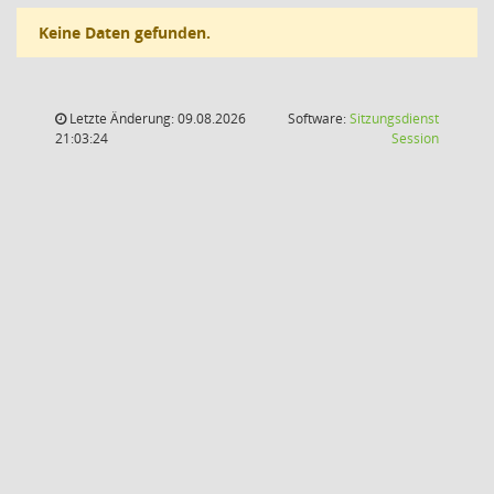
Keine Daten gefunden.
Letzte Änderung: 09.08.2026
Software:
Sitzungsdienst
(Wird in
21:03:24
Session