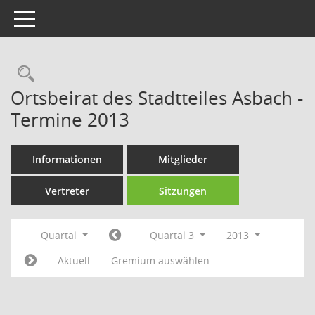
Toggle navigation
Rechercheauswahl
Ortsbeirat des Stadtteiles Asbach -
Termine 2013
Informationen
Mitglieder
Vertreter
Sitzungen
Quartal
Quartal 3
2013
Aktuell
Gremium auswählen