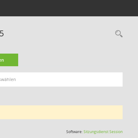
25
Rec
en
swählen
(Wird in
Software:
Sitzungsdienst
Session