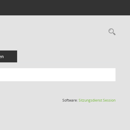
Rec
en
(Wird in
Software:
Sitzungsdienst
Session