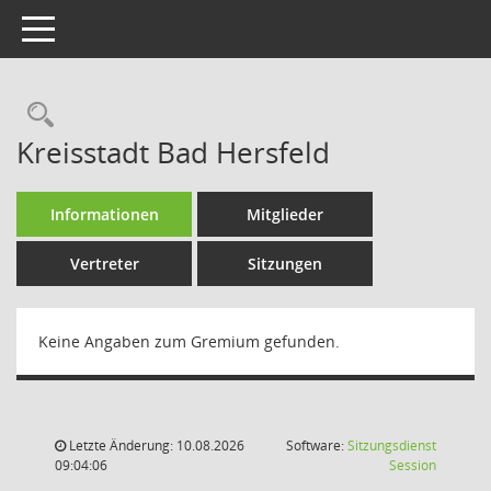
Toggle navigation
Rechercheauswahl
Kreisstadt Bad Hersfeld
Informationen
Mitglieder
Vertreter
Sitzungen
Keine Angaben zum Gremium gefunden.
Letzte Änderung: 10.08.2026
Software:
Sitzungsdienst
(Wird in
09:04:06
Session