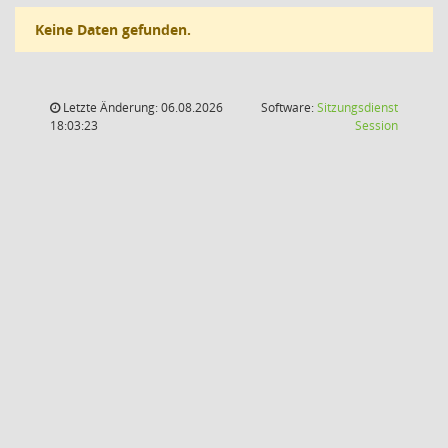
Keine Daten gefunden.
Letzte Änderung: 06.08.2026
Software:
Sitzungsdienst
(Wird in
18:03:23
Session