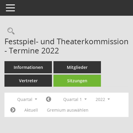
Toggle navigation
Rechercheauswahl
Festspiel- und Theaterkommission
- Termine 2022
Informationen
Mitglieder
Vertreter
Sitzungen
Quartal
Quartal 1
2022
Aktuell
Gremium auswählen