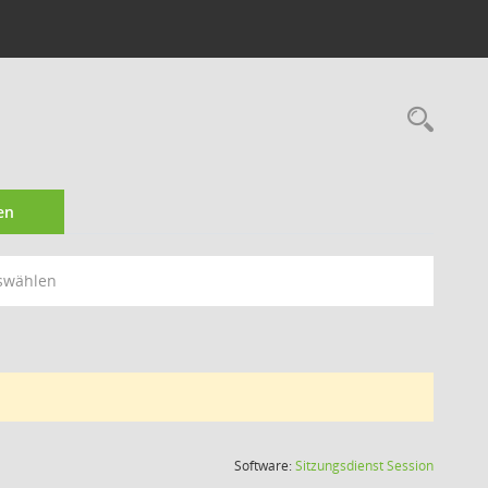
Rec
en
swählen
(Wird in
Software:
Sitzungsdienst
Session