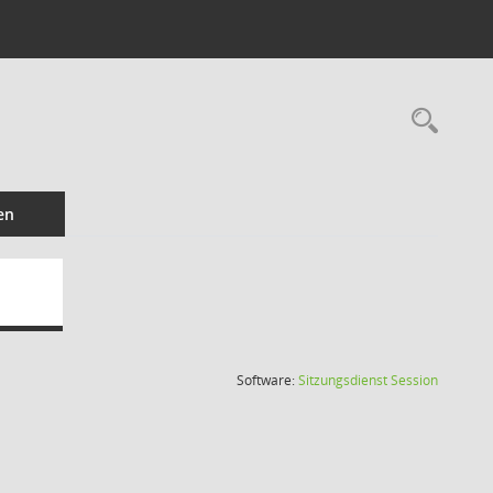
Rec
en
(Wird in
Software:
Sitzungsdienst
Session