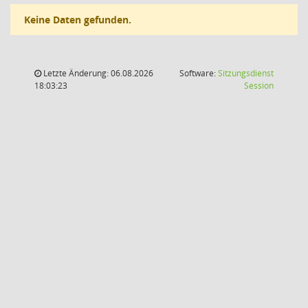
Keine Daten gefunden.
Letzte Änderung: 06.08.2026
Software:
Sitzungsdienst
(Wird in
18:03:23
Session