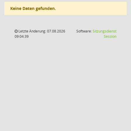
Keine Daten gefunden.
Letzte Änderung: 07.08.2026
Software:
Sitzungsdienst
(Wird in
09:04:39
Session