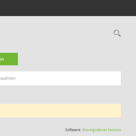
Rec
en
swählen
(Wird in
Software:
Sitzungsdienst
Session