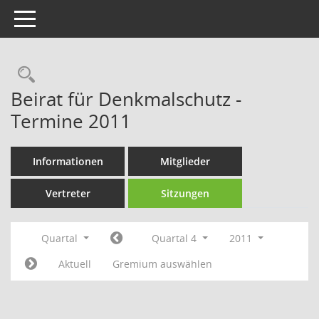
Toggle navigation
Rechercheauswahl
Beirat für Denkmalschutz -
Termine 2011
Informationen
Mitglieder
Vertreter
Sitzungen
Quartal
Quartal 4
2011
Aktuell
Gremium auswählen