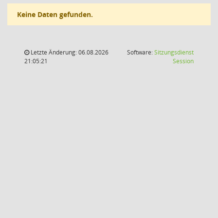
Keine Daten gefunden.
Letzte Änderung: 06.08.2026
Software:
Sitzungsdienst
(Wird in
21:05:21
Session