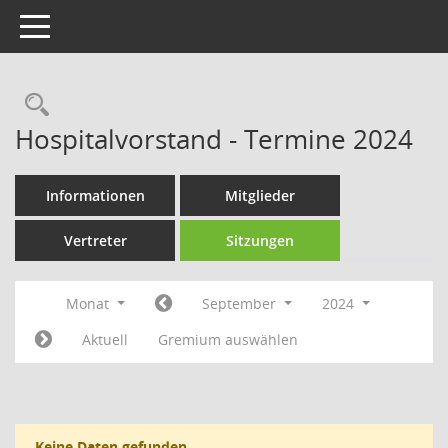
Toggle navigation
Rechercheauswahl
Hospitalvorstand - Termine 2024
Informationen
Mitglieder
Vertreter
Sitzungen
Monat
September
2024
Aktuell
Gremium auswählen
Keine Daten gefunden.