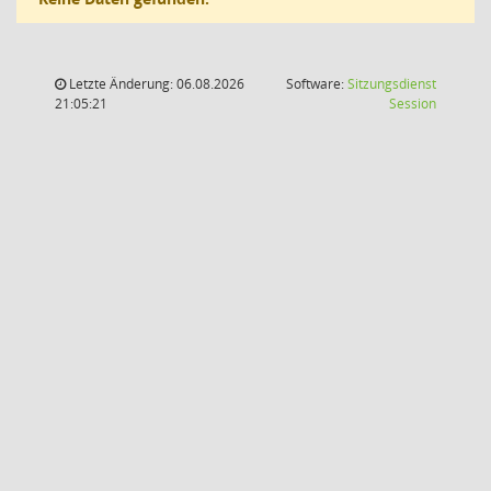
Letzte Änderung: 06.08.2026
Software:
Sitzungsdienst
(Wird in
21:05:21
Session