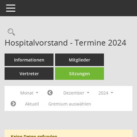
Toggle navigation
Rechercheauswahl
Hospitalvorstand - Termine 2024
Informationen
Mitglieder
Vertreter
Sitzungen
Monat
Dezember
2024
Aktuell
Gremium auswählen
Keine Daten gefunden.