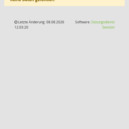
Letzte Änderung: 08.08.2026
Software:
Sitzungsdienst
(Wird in
12:03:20
Session