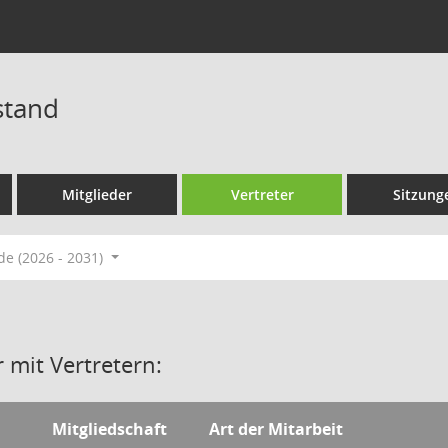
stand
Mitglieder
Vertreter
Sitzung
de (2026 - 2031)
 mit Vertretern:
Mitgliedschaft
Art der Mitarbeit