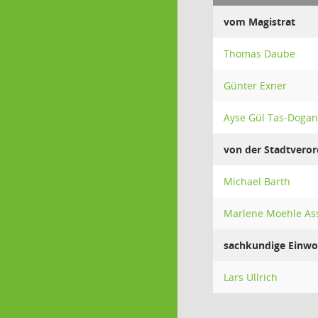
vom Magistrat
Thomas Daube
Günter Exner
Ayse Gül Tas-Dogan
von der Stadtver
Michael Barth
Marlene Moehle As
sachkundige Einwo
Lars Ullrich