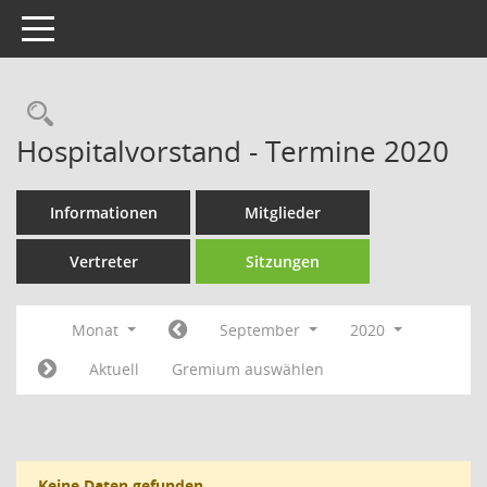
Toggle navigation
Rechercheauswahl
Hospitalvorstand - Termine 2020
Informationen
Mitglieder
Vertreter
Sitzungen
Monat
September
2020
Aktuell
Gremium auswählen
Keine Daten gefunden.