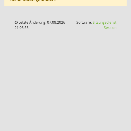
Letzte Änderung: 07.08.2026
Software:
Sitzungsdienst
(Wird in
21:03:53
Session