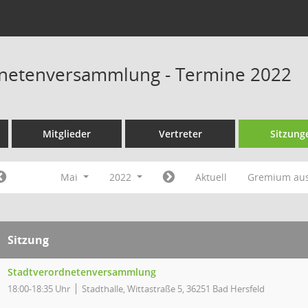
dnetenversammlung - Termine 2022
Mitglieder
Vertreter
Sitzung
Mai
2022
Aktuell
Gremium au
Sitzung
Stadtverordnetenversammlung
18:00-18:35 Uhr
Stadthalle, Wittastraße 5, 36251 Bad Hersfeld