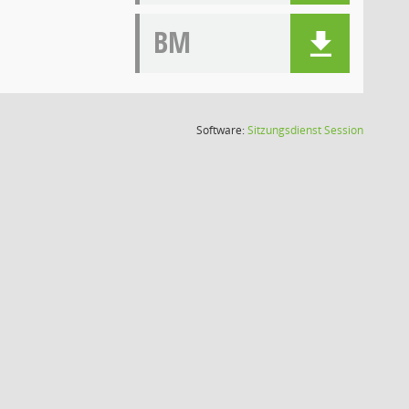
BM
(Wird in
Software:
Sitzungsdienst
Session