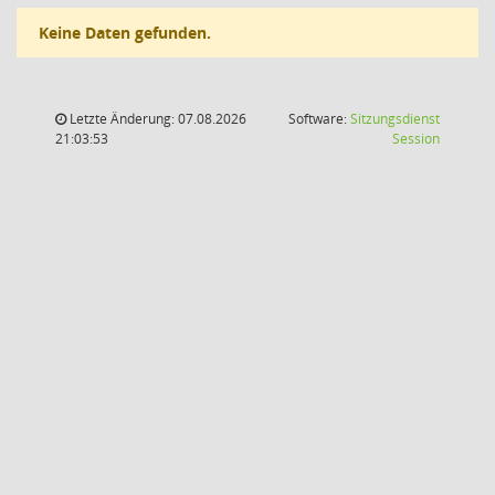
Keine Daten gefunden.
Letzte Änderung: 07.08.2026
Software:
Sitzungsdienst
(Wird in
21:03:53
Session