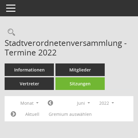
Toggle navigation
Rechercheauswahl
Stadtverordnetenversammlung -
Termine 2022
Informationen
Mitglieder
Vertreter
Sitzungen
Monat
Juni
2022
Aktuell
Gremium auswählen