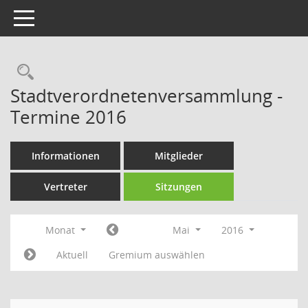
Toggle navigation
Rechercheauswahl
Stadtverordnetenversammlung -
Termine 2016
Informationen
Mitglieder
Vertreter
Sitzungen
Monat
Mai
2016
Aktuell
Gremium auswählen