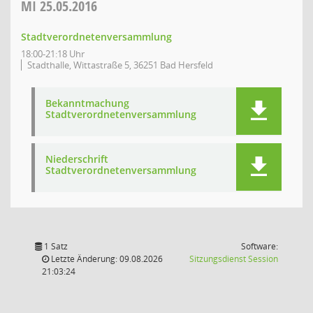
MI
25.05.2016
Stadtverordnetenversammlung
18:00-21:18 Uhr
Stadthalle, Wittastraße 5, 36251 Bad Hersfeld
Bekanntmachung
Stadtverordnetenversammlung
Niederschrift
Stadtverordnetenversammlung
1 Satz
Software:
(Wird in
Letzte Änderung: 09.08.2026
Sitzungsdienst
Session
21:03:24