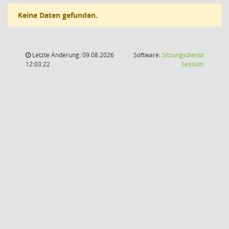
Keine Daten gefunden.
Letzte Änderung: 09.08.2026
Software:
Sitzungsdienst
(Wird in
12:03:22
Session