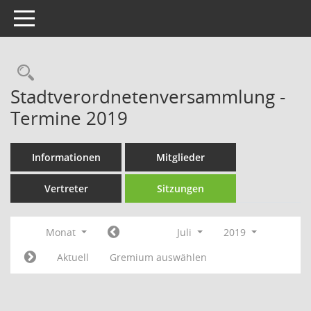
Toggle navigation
Rechercheauswahl
Stadtverordnetenversammlung -
Termine 2019
Informationen
Mitglieder
Vertreter
Sitzungen
Monat
Juli
2019
Aktuell
Gremium auswählen