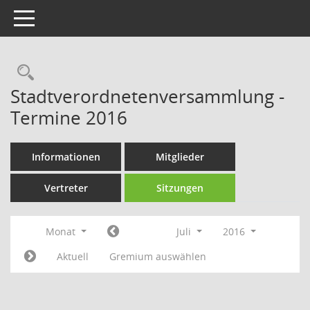
Toggle navigation
Rechercheauswahl
Stadtverordnetenversammlung -
Termine 2016
Informationen
Mitglieder
Vertreter
Sitzungen
Monat
Juli
2016
Aktuell
Gremium auswählen