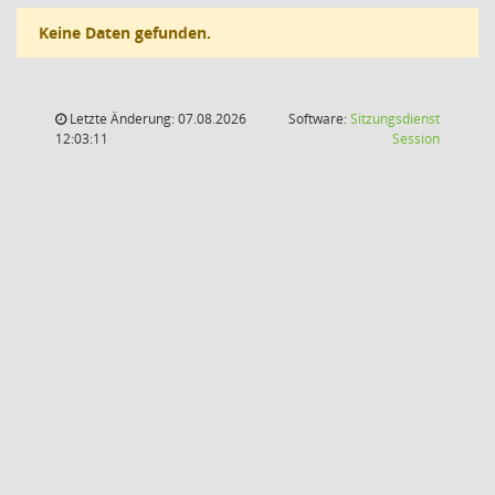
Keine Daten gefunden.
Letzte Änderung: 07.08.2026
Software:
Sitzungsdienst
(Wird in
12:03:11
Session