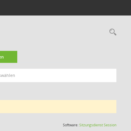
Rec
en
swählen
(Wird in
Software:
Sitzungsdienst
Session