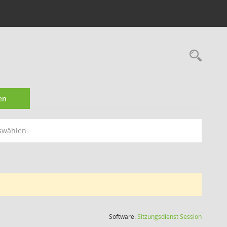
Rec
en
swählen
(Wird in
Software:
Sitzungsdienst
Session